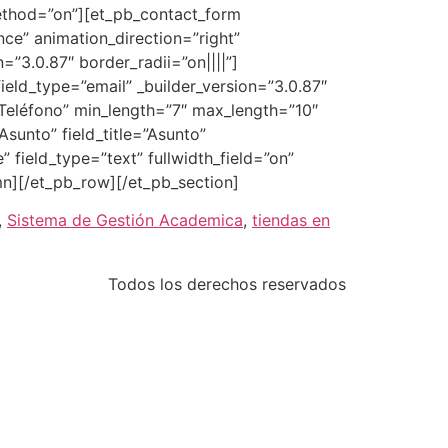
method=”on”][et_pb_contact_form
nce” animation_direction=”right”
”3.0.87″ border_radii=”on||||”]
field_type=”email” _builder_version=”3.0.87″
 o Teléfono” min_length=”7″ max_length=”10″
sunto” field_title=”Asunto”
” field_type=”text” fullwidth_field=”on”
umn][/et_pb_row][/et_pb_section]
,
Sistema de Gestión Academica
,
tiendas en
Todos los derechos reservados