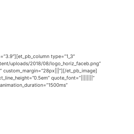
on=”3.9″][et_pb_column type=”1_3″
ntent/uploads/2018/08/logo_horiz_faceb.png”
s” custom_margin=”28px|||”][/et_pb_image]
t_line_height=”0.5em” quote_font=”||||||||”
” animation_duration=”1500ms”