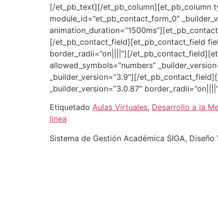
[/et_pb_text][/et_pb_column][et_pb_column t
module_id=”et_pb_contact_form_0″ _builder_ver
animation_duration=”1500ms”][et_pb_contact_f
[/et_pb_contact_field][et_pb_contact_field fie
border_radii=”on||||”][/et_pb_contact_field][e
allowed_symbols=”numbers” _builder_version=”
_builder_version=”3.9″][/et_pb_contact_field][
_builder_version=”3.0.87″ border_radii=”on||
Etiquetado
Aulas Virtuales
,
Desarrollo a la M
linea
Sistema de Gestión Académica SIGA, Diseño W