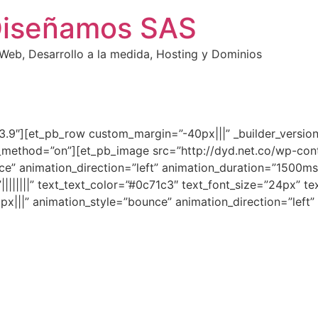
Diseñamos SAS
eb, Desarrollo a la medida, Hosting y Dominios
=”3.9″][et_pb_row custom_margin=”-40px|||” _builder_versi
lax_method=”on”][et_pb_image src=”http://dyd.net.co/wp-co
nce” animation_direction=”left” animation_duration=”1500m
||||||||” text_text_color=”#0c71c3″ text_font_size=”24px” tex
px|||” animation_style=”bounce” animation_direction=”left