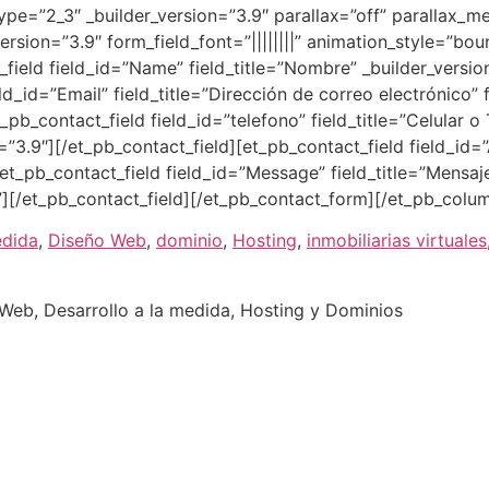
ype=”2_3″ _builder_version=”3.9″ parallax=”off” parallax_
sion=”3.9″ form_field_font=”||||||||” animation_style=”bou
ield field_id=”Name” field_title=”Nombre” _builder_version=
ld_id=”Email” field_title=”Dirección de correo electrónico” 
t_pb_contact_field field_id=”telefono” field_title=”Celular
3.9″][/et_pb_contact_field][et_pb_contact_field field_id=”A
et_pb_contact_field field_id=”Message” field_title=”Mensaje
||”][/et_pb_contact_field][/et_pb_contact_form][/et_pb_col
edida
,
Diseño Web
,
dominio
,
Hosting
,
inmobiliarias virtuales
eb, Desarrollo a la medida, Hosting y Dominios