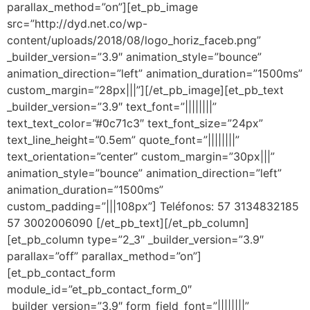
parallax_method=”on”][et_pb_image
src=”http://dyd.net.co/wp-
content/uploads/2018/08/logo_horiz_faceb.png”
_builder_version=”3.9″ animation_style=”bounce”
animation_direction=”left” animation_duration=”1500ms”
custom_margin=”28px|||”][/et_pb_image][et_pb_text
_builder_version=”3.9″ text_font=”||||||||”
text_text_color=”#0c71c3″ text_font_size=”24px”
text_line_height=”0.5em” quote_font=”||||||||”
text_orientation=”center” custom_margin=”30px|||”
animation_style=”bounce” animation_direction=”left”
animation_duration=”1500ms”
custom_padding=”|||108px”] Teléfonos: 57 3134832185
57 3002006090 [/et_pb_text][/et_pb_column]
[et_pb_column type=”2_3″ _builder_version=”3.9″
parallax=”off” parallax_method=”on”]
[et_pb_contact_form
module_id=”et_pb_contact_form_0″
_builder_version=”3.9″ form_field_font=”||||||||”