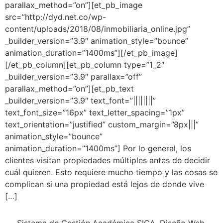
parallax_method=”on”][et_pb_image
src=”http://dyd.net.co/wp-
content/uploads/2018/08/inmobiliaria_online.jpg”
_builder_version=”3.9″ animation_style=”bounce”
animation_duration=”1400ms”][/et_pb_image]
[/et_pb_column][et_pb_column type=”1_2″
_builder_version=”3.9″ parallax=”off”
parallax_method=”on”][et_pb_text
_builder_version=”3.9″ text_font=”||||||||”
text_font_size=”16px” text_letter_spacing=”1px”
text_orientation=”justified” custom_margin=”8px|||”
animation_style=”bounce”
animation_duration=”1400ms”] Por lo general, los
clientes visitan propiedades múltiples antes de decidir
cuál quieren. Esto requiere mucho tiempo y las cosas se
complican si una propiedad está lejos de donde vive
[…]