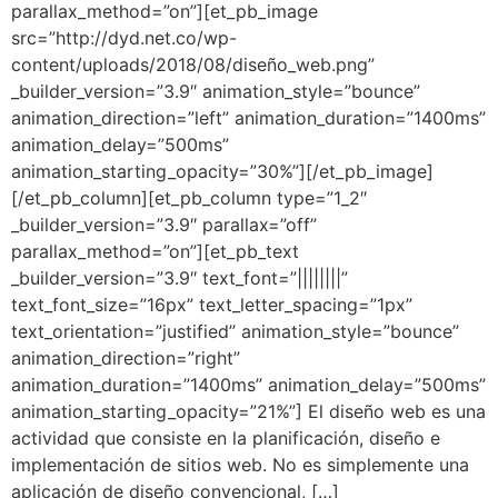
parallax_method=”on”][et_pb_image
src=”http://dyd.net.co/wp-
content/uploads/2018/08/diseño_web.png”
_builder_version=”3.9″ animation_style=”bounce”
animation_direction=”left” animation_duration=”1400ms”
animation_delay=”500ms”
animation_starting_opacity=”30%”][/et_pb_image]
[/et_pb_column][et_pb_column type=”1_2″
_builder_version=”3.9″ parallax=”off”
parallax_method=”on”][et_pb_text
_builder_version=”3.9″ text_font=”||||||||”
text_font_size=”16px” text_letter_spacing=”1px”
text_orientation=”justified” animation_style=”bounce”
animation_direction=”right”
animation_duration=”1400ms” animation_delay=”500ms”
animation_starting_opacity=”21%”] El diseño web es una
actividad que consiste en la planificación, diseño e
implementación de sitios web. No es simplemente una
aplicación de diseño convencional, […]