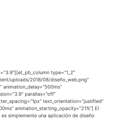
on=”3.9″][et_pb_column type=”1_2″
ontent/uploads/2018/08/diseño_web.png”
ms” animation_delay=”500ms”
ion=”3.9″ parallax=”off”
tter_spacing=”1px” text_orientation=”justified”
00ms” animation_starting_opacity=”21%”] El
o es simplemente una aplicación de diseño