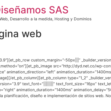
Diseñamos SAS
eb, Desarrollo a la medida, Hosting y Dominios
agina web
=”3.9″][et_pb_row custom_margin=”-50px|||” _builder_versi
lax_method=”on”][et_pb_image src=”http://dyd.net.co/wp-c
nce” animation_direction=”left” animation_duration=”1400
age][/et_pb_column][et_pb_column type=”1_2″ _builder_vers
ion=”3.9″ text_font=”||||||||” text_font_size=”16px” text_le
n=”right” animation_duration=”1400ms” animation_delay=”5
la planificación, diseño e implementación de sitios web. N