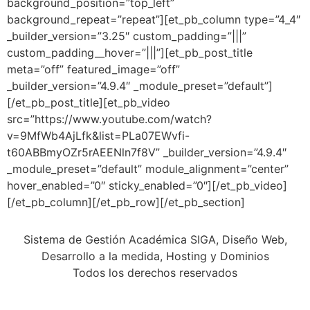
background_position=”top_left”
background_repeat=”repeat”][et_pb_column type=”4_4″
_builder_version=”3.25″ custom_padding=”|||”
custom_padding__hover=”|||”][et_pb_post_title
meta=”off” featured_image=”off”
_builder_version=”4.9.4″ _module_preset=”default”]
[/et_pb_post_title][et_pb_video
src=”https://www.youtube.com/watch?
v=9MfWb4AjLfk&list=PLa07EWvfi-
t60ABBmyOZr5rAEENln7f8V” _builder_version=”4.9.4″
_module_preset=”default” module_alignment=”center”
hover_enabled=”0″ sticky_enabled=”0″][/et_pb_video]
[/et_pb_column][/et_pb_row][/et_pb_section]
Sistema de Gestión Académica SIGA, Diseño Web,
Desarrollo a la medida, Hosting y Dominios
Todos los derechos reservados