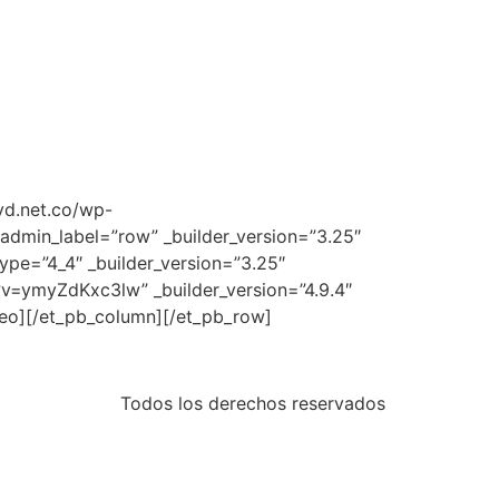
yd.net.co/wp-
dmin_label=”row” _builder_version=”3.25″
ype=”4_4″ _builder_version=”3.25″
v=ymyZdKxc3lw” _builder_version=”4.9.4″
deo][/et_pb_column][/et_pb_row]
Todos los derechos reservados