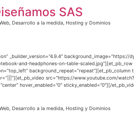
Diseñamos SAS
eb, Desarrollo a la medida, Hosting y Dominios
tion” _builder_version=”4.9.4″ background_image=”https://d
tebook-and-headphones-on-table-scaled.jpg”][et_pb_row a
on=”top_left” background_repeat=”repeat”][et_pb_column t
=”|||”][et_pb_video src=”https://www.youtube.com/watch?
center” hover_enabled=”0″ sticky_enabled=”0″][/et_pb_vi
eb, Desarrollo a la medida, Hosting y Dominios