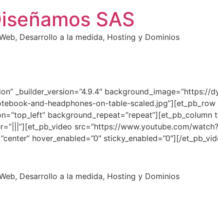
Diseñamos SAS
eb, Desarrollo a la medida, Hosting y Dominios
tion” _builder_version=”4.9.4″ background_image=”https://d
tebook-and-headphones-on-table-scaled.jpg”][et_pb_row a
on=”top_left” background_repeat=”repeat”][et_pb_column t
=”|||”][et_pb_video src=”https://www.youtube.com/watch?
center” hover_enabled=”0″ sticky_enabled=”0″][/et_pb_vi
eb, Desarrollo a la medida, Hosting y Dominios