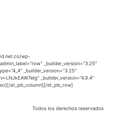
yd.net.co/wp-
dmin_label=”row” _builder_version=”3.25″
ype=”4_4″ _builder_version=”3.25″
v=LNJkEAW7elg” _builder_version=”4.9.4″
deo][/et_pb_column][/et_pb_row]
Todos los derechos reservados