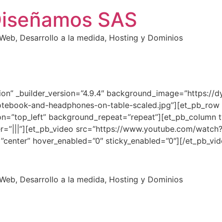
Diseñamos SAS
eb, Desarrollo a la medida, Hosting y Dominios
tion” _builder_version=”4.9.4″ background_image=”https://d
tebook-and-headphones-on-table-scaled.jpg”][et_pb_row a
on=”top_left” background_repeat=”repeat”][et_pb_column t
=”|||”][et_pb_video src=”https://www.youtube.com/watch?
center” hover_enabled=”0″ sticky_enabled=”0″][/et_pb_vi
eb, Desarrollo a la medida, Hosting y Dominios