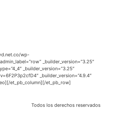
yd.net.co/wp-
dmin_label=”row” _builder_version=”3.25″
ype=”4_4″ _builder_version=”3.25″
v=6F2P3p2cfD4″ _builder_version=”4.9.4″
deo][/et_pb_column][/et_pb_row]
Todos los derechos reservados