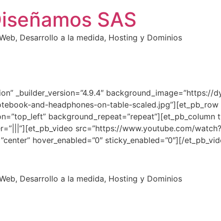
Diseñamos SAS
eb, Desarrollo a la medida, Hosting y Dominios
tion” _builder_version=”4.9.4″ background_image=”https://d
tebook-and-headphones-on-table-scaled.jpg”][et_pb_row a
on=”top_left” background_repeat=”repeat”][et_pb_column t
=”|||”][et_pb_video src=”https://www.youtube.com/watch?v
center” hover_enabled=”0″ sticky_enabled=”0″][/et_pb_vi
eb, Desarrollo a la medida, Hosting y Dominios