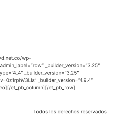
yd.net.co/wp-
dmin_label=”row” _builder_version=”3.25″
ype=”4_4″ _builder_version=”3.25″
=0z1rphV3LIs” _builder_version=”4.9.4″
deo][/et_pb_column][/et_pb_row]
Todos los derechos reservados