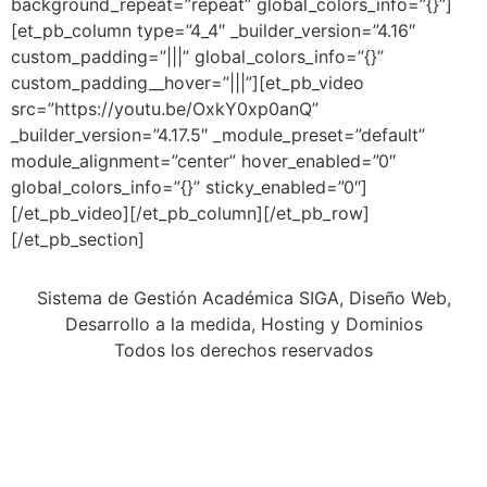
background_repeat=”repeat” global_colors_info=”{}”]
[et_pb_column type=”4_4″ _builder_version=”4.16″
custom_padding=”|||” global_colors_info=”{}”
custom_padding__hover=”|||”][et_pb_video
src=”https://youtu.be/OxkY0xp0anQ”
_builder_version=”4.17.5″ _module_preset=”default”
module_alignment=”center” hover_enabled=”0″
global_colors_info=”{}” sticky_enabled=”0″]
[/et_pb_video][/et_pb_column][/et_pb_row]
[/et_pb_section]
Sistema de Gestión Académica SIGA, Diseño Web,
Desarrollo a la medida, Hosting y Dominios
Todos los derechos reservados