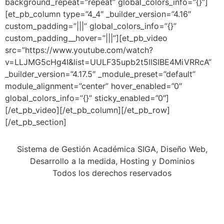
background_repeat=”repeat” global_colors_info=”{}”]
[et_pb_column type=”4_4″ _builder_version=”4.16″
custom_padding=”|||” global_colors_info=”{}”
custom_padding__hover=”|||”][et_pb_video
src=”https://www.youtube.com/watch?
v=LLJMG5cHg4I&list=UULF35upb2t5llSIBE4MiVRRcA”
_builder_version=”4.17.5″ _module_preset=”default”
module_alignment=”center” hover_enabled=”0″
global_colors_info=”{}” sticky_enabled=”0″]
[/et_pb_video][/et_pb_column][/et_pb_row]
[/et_pb_section]
Sistema de Gestión Académica SIGA, Diseño Web,
Desarrollo a la medida, Hosting y Dominios
Todos los derechos reservados