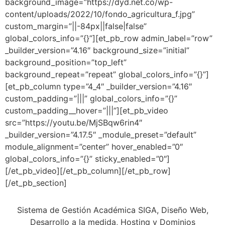
background_image=”https://dyd.net.co/wp-
content/uploads/2022/10/fondo_agricultura_f.jpg”
custom_margin=”||-84px||false|false”
global_colors_info=”{}”][et_pb_row admin_label=”row”
_builder_version=”4.16″ background_size=”initial”
background_position=”top_left”
background_repeat=”repeat” global_colors_info=”{}”]
[et_pb_column type=”4_4″ _builder_version=”4.16″
custom_padding=”|||” global_colors_info=”{}”
custom_padding__hover=”|||”][et_pb_video
src=”https://youtu.be/MjSBqw6rin4″
_builder_version=”4.17.5″ _module_preset=”default”
module_alignment=”center” hover_enabled=”0″
global_colors_info=”{}” sticky_enabled=”0″]
[/et_pb_video][/et_pb_column][/et_pb_row]
[/et_pb_section]
Sistema de Gestión Académica SIGA, Diseño Web,
Desarrollo a la medida, Hosting y Dominios