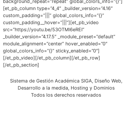
background_repeat=”repeat” global_colors_info=”{}”]
[et_pb_column type=”4_4″ _builder_version=”4.16″
custom_padding=”|||” global_colors_info=”{}”
custom_padding__hover=”|||”][et_pb_video
src=”https://youtu.be/53OTMl6eREI”
_builder_version=”4.17.5″ _module_preset=”default”
module_alignment=”center” hover_enabled=”0″
global_colors_info=”{}” sticky_enabled=”0″]
[/et_pb_video][/et_pb_column][/et_pb_row]
[/et_pb_section]
Sistema de Gestión Académica SIGA, Diseño Web,
Desarrollo a la medida, Hosting y Dominios
Todos los derechos reservados