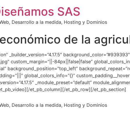
Diseñamos SAS
eb, Desarrollo a la medida, Hosting y Dominios
 económico de la agricu
ction” _builder_version=”4.17.5″ background_color=”#93939
jpg” custom_margin=”||-84px||false|false” global_colors_i
tial” background_position=”top_left” background_repeat=”r
dding=”|||” global_colors_info=”{}” custom_padding__hover=
_version=”4.17.5″ _module_preset=”default” module_alignme
/et_pb_video][/et_pb_column][/et_pb_row][/et_pb_section]
eb, Desarrollo a la medida, Hosting y Dominios