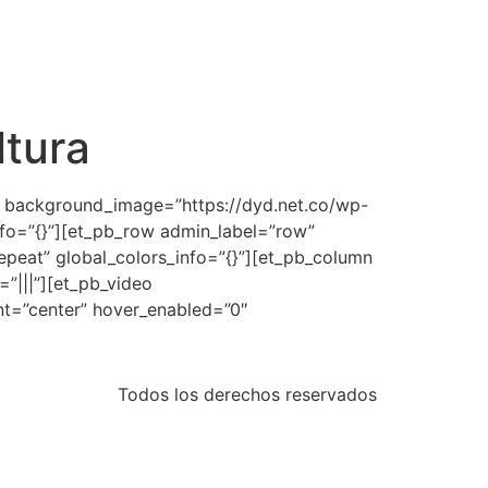
ltura
3″ background_image=”https://dyd.net.co/wp-
nfo=”{}”][et_pb_row admin_label=”row”
epeat” global_colors_info=”{}”][et_pb_column
”|||”][et_pb_video
nt=”center” hover_enabled=”0″
Todos los derechos reservados