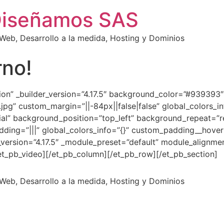
Diseñamos SAS
eb, Desarrollo a la medida, Hosting y Dominios
rno!
ction” _builder_version=”4.17.5″ background_color=”#93939
jpg” custom_margin=”||-84px||false|false” global_colors_i
tial” background_position=”top_left” background_repeat=”r
dding=”|||” global_colors_info=”{}” custom_padding__hover=
_version=”4.17.5″ _module_preset=”default” module_alignme
/et_pb_video][/et_pb_column][/et_pb_row][/et_pb_section]
eb, Desarrollo a la medida, Hosting y Dominios