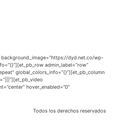
3″ background_image=”https://dyd.net.co/wp-
nfo=”{}”][et_pb_row admin_label=”row”
epeat” global_colors_info=”{}”][et_pb_column
”|||”][et_pb_video
nt=”center” hover_enabled=”0″
Todos los derechos reservados