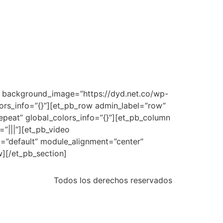
3″ background_image=”https://dyd.net.co/wp-
rs_info=”{}”][et_pb_row admin_label=”row”
epeat” global_colors_info=”{}”][et_pb_column
”|||”][et_pb_video
=”default” module_alignment=”center”
w][/et_pb_section]
Todos los derechos reservados