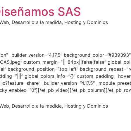
Diseñamos SAS
eb, Desarrollo a la medida, Hosting y Dominios
ction” _builder_version=”4.17.5″ background_color=”#93939
jpeg” custom_margin=”||-84px||false|false” global_colo
tial” background_position=”top_left” background_repeat=”r
dding=”|||” global_colors_info=”{}” custom_padding__hover=
?feature=share” _builder_version=”4.17.5″ _module_preset
ticky_enabled=”0″][/et_pb_video][/et_pb_column][/et_pb_ro
eb, Desarrollo a la medida, Hosting y Dominios