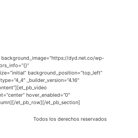
3″ background_image=”https://dyd.net.co/wp-
rs_info=”{}”
ze=”initial” background_position=”top_left”
ype=”4_4″ _builder_version=”4.16″
ontent”][et_pb_video
nt=”center” hover_enabled=”0″
olumn][/et_pb_row][/et_pb_section]
Todos los derechos reservados