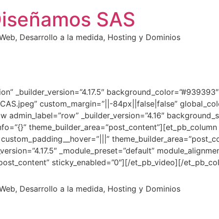
Diseñamos SAS
eb, Desarrollo a la medida, Hosting y Dominios
ction” _builder_version=”4.17.5″ background_color=”#93939
jpeg” custom_margin=”||-84px||false|false” global_colo
w admin_label=”row” _builder_version=”4.16″ background_si
fo=”{}” theme_builder_area=”post_content”][et_pb_column t
” custom_padding__hover=”|||” theme_builder_area=”post_c
_version=”4.17.5″ _module_preset=”default” module_alignme
”post_content” sticky_enabled=”0″][/et_pb_video][/et_pb_c
eb, Desarrollo a la medida, Hosting y Dominios