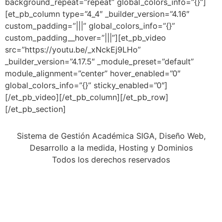
background_repeat=”repeat” global_colors_info=”{}”]
[et_pb_column type=”4_4″ _builder_version=”4.16″
custom_padding=”|||” global_colors_info=”{}”
custom_padding__hover=”|||”][et_pb_video
src=”https://youtu.be/_xNckEj9LHo”
_builder_version=”4.17.5″ _module_preset=”default”
module_alignment=”center” hover_enabled=”0″
global_colors_info=”{}” sticky_enabled=”0″]
[/et_pb_video][/et_pb_column][/et_pb_row]
[/et_pb_section]
Sistema de Gestión Académica SIGA, Diseño Web,
Desarrollo a la medida, Hosting y Dominios
Todos los derechos reservados