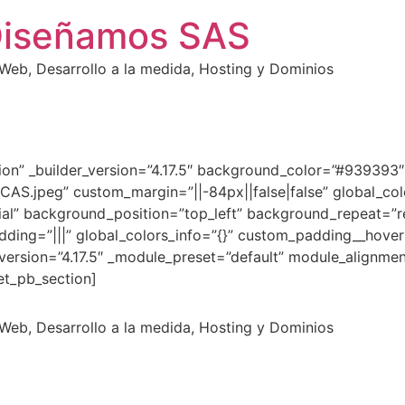
Diseñamos SAS
eb, Desarrollo a la medida, Hosting y Dominios
ction” _builder_version=”4.17.5″ background_color=”#93939
jpeg” custom_margin=”||-84px||false|false” global_colo
tial” background_position=”top_left” background_repeat=”r
dding=”|||” global_colors_info=”{}” custom_padding__hover=
version=”4.17.5″ _module_preset=”default” module_alignment
et_pb_section]
eb, Desarrollo a la medida, Hosting y Dominios