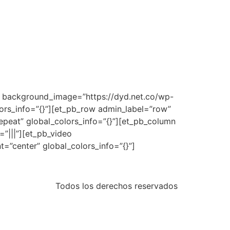
3″ background_image=”https://dyd.net.co/wp-
rs_info=”{}”][et_pb_row admin_label=”row”
epeat” global_colors_info=”{}”][et_pb_column
”|||”][et_pb_video
=”center” global_colors_info=”{}”]
Todos los derechos reservados